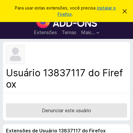
P
Entrar
Para usar estas extensões, você precisa
instalar o
D
e
Firefox
.
e
E
s
s
x
c
q
a
t
Extensões
Temas
Mais…
u
r
e
t
i
a
n
s
r
s
e
a
s
õ
r
t
e
e
Usuário 13837117 do Firef
a
s
v
ox
d
i
s
o
o
N
a
v
Denunciar este usuário
e
g
Extensões de Usuário 13837117 do Firefox
a