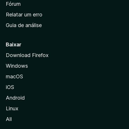
i
Fórum
e
s
n
Relatar um erro
i
Guia de análise
c
i
a
Baixar
l
Download Firefox
d
Windows
a
M
macOS
o
iOS
z
i
Android
l
Linux
l
All
a