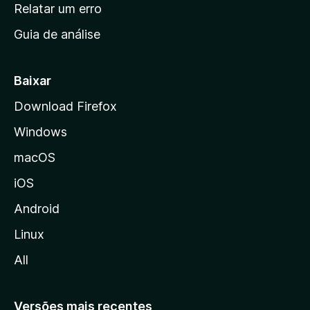
n
Relatar um erro
i
Guia de análise
c
i
a
Baixar
l
Download Firefox
d
Windows
a
M
macOS
o
iOS
z
i
Android
l
Linux
l
All
a
Versões mais recentes