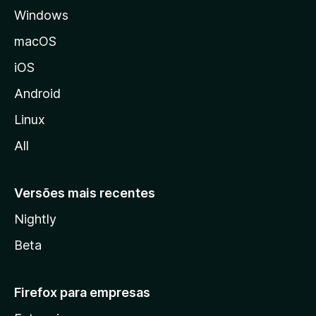
Windows
a
M
macOS
o
iOS
z
i
Android
l
Linux
l
All
a
Versões mais recentes
Nightly
Beta
Firefox para empresas