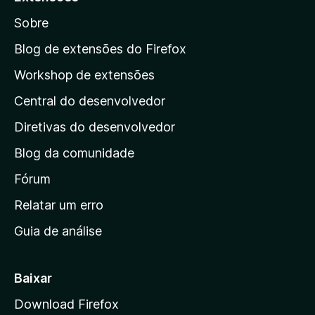
d
r
e
Sobre
a
5
a
Blog de extensões do Firefox
p
Workshop de extensões
á
Central do desenvolvedor
g
i
Diretivas do desenvolvedor
n
Blog da comunidade
a
i
Fórum
n
Relatar um erro
i
Guia de análise
c
i
a
Baixar
l
Download Firefox
d