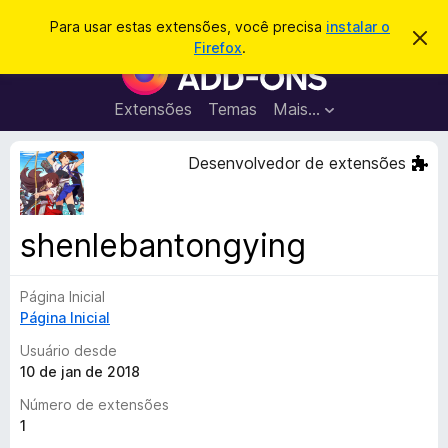
P
Entrar
Para usar estas extensões, você precisa
instalar o
D
e
Firefox
.
e
E
s
s
x
c
q
a
t
Extensões
Temas
Mais…
u
r
e
t
i
a
n
Desenvolvedor de extensões
s
r
s
e
a
s
õ
r
t
e
e
shenlebantongying
a
s
v
d
i
s
Página Inicial
o
o
Página Inicial
N
a
Usuário desde
v
10 de jan de 2018
e
Número de extensões
g
1
a