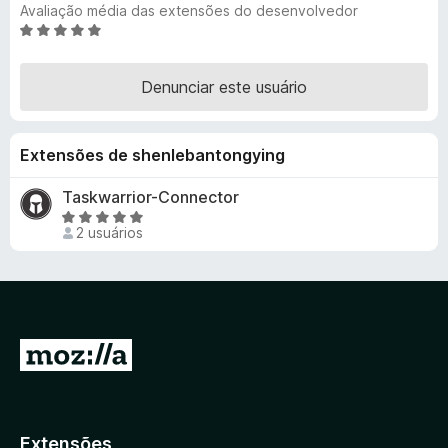
Avaliação média das extensões do desenvolvedor
d
A
o
v
r
a
Denunciar este usuário
F
l
i
i
a
r
Extensões de shenlebantongying
d
e
o
f
Taskwarrior-Connector
e
o
A
m
2 usuários
x
v
5
a
d
l
e
i
5
a
d
I
o
r
e
p
m
5
a
Extensões