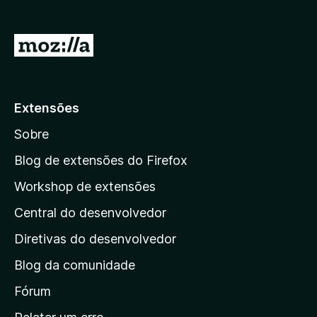
d
o
I
r
r
F
p
i
r
a
Extensões
e
r
f
Sobre
a
o
a
Blog de extensões do Firefox
x
p
Workshop de extensões
á
Central do desenvolvedor
g
i
Diretivas do desenvolvedor
n
Blog da comunidade
a
i
Fórum
n