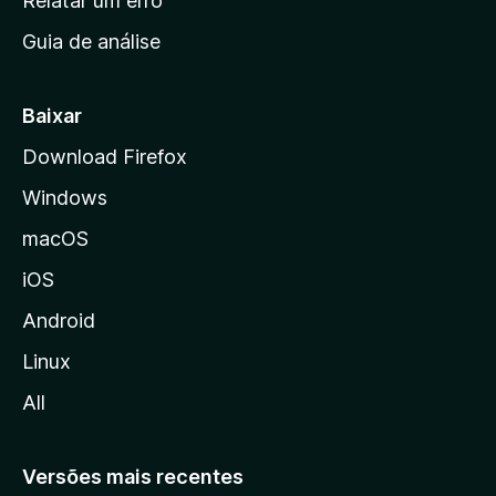
Relatar um erro
i
Guia de análise
c
i
a
Baixar
l
Download Firefox
d
Windows
a
M
macOS
o
iOS
z
i
Android
l
Linux
l
All
a
Versões mais recentes