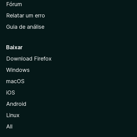
i
Fórum
e
s
n
Relatar um erro
i
Guia de análise
c
i
a
Baixar
l
Download Firefox
d
Windows
a
M
macOS
o
iOS
z
i
Android
l
Linux
l
All
a