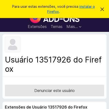
P
Entrar
Para usar estas extensões, você precisa
instalar o
D
e
Firefox
.
e
E
s
s
x
c
q
a
t
Extensões
Temas
Mais…
u
r
e
t
i
a
n
s
r
s
e
a
s
õ
r
t
e
e
Usuário 13517926 do Firef
a
s
v
ox
d
i
s
o
o
N
a
v
Denunciar este usuário
e
g
Extensões de Usuário 13517926 do Firefox
a