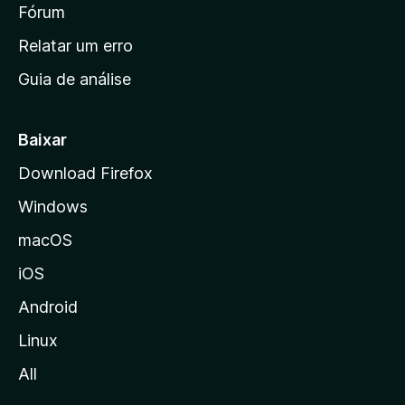
i
Fórum
e
s
n
Relatar um erro
i
Guia de análise
c
i
a
Baixar
l
Download Firefox
d
Windows
a
M
macOS
o
iOS
z
i
Android
l
Linux
l
All
a