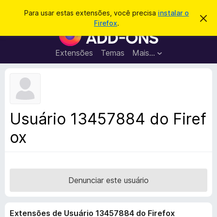
P
Entrar
Para usar estas extensões, você precisa
instalar o
D
e
Firefox
.
e
E
s
s
x
c
q
a
t
Extensões
Temas
Mais…
u
r
e
t
i
a
n
s
r
s
e
a
s
õ
r
t
e
e
Usuário 13457884 do Firef
a
s
v
ox
d
i
s
o
o
N
a
v
Denunciar este usuário
e
g
Extensões de Usuário 13457884 do Firefox
a