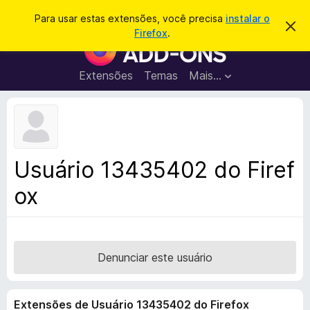
P
Entrar
Para usar estas extensões, você precisa
instalar o
D
e
Firefox
.
e
E
s
s
x
c
q
a
t
Extensões
Temas
Mais…
u
r
e
t
i
a
n
s
r
s
e
a
s
õ
r
t
e
e
Usuário 13435402 do Firef
a
s
v
ox
d
i
s
o
o
N
a
v
Denunciar este usuário
e
g
Extensões de Usuário 13435402 do Firefox
a