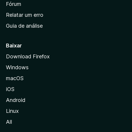
i
Fórum
e
s
n
Relatar um erro
i
Guia de análise
c
i
a
Baixar
l
Download Firefox
d
Windows
a
M
macOS
o
iOS
z
i
Android
l
Linux
l
All
a