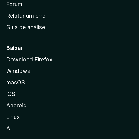
i
Fórum
e
s
n
Relatar um erro
i
Guia de análise
c
i
a
Baixar
l
Download Firefox
d
Windows
a
M
macOS
o
iOS
z
i
Android
l
Linux
l
All
a