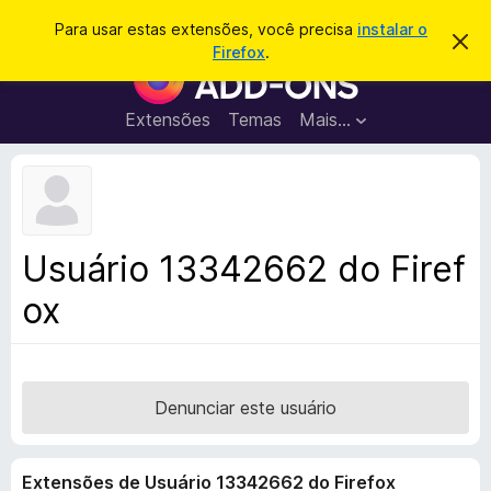
P
Entrar
Para usar estas extensões, você precisa
instalar o
D
e
Firefox
.
e
E
s
s
x
c
q
a
t
Extensões
Temas
Mais…
u
r
e
t
i
a
n
s
r
s
e
a
s
õ
r
t
e
e
Usuário 13342662 do Firef
a
s
v
ox
d
i
s
o
o
N
a
v
Denunciar este usuário
e
g
Extensões de Usuário 13342662 do Firefox
a