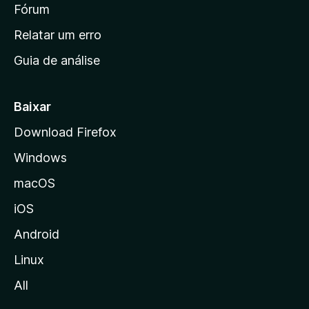
i
Fórum
e
s
n
Relatar um erro
i
Guia de análise
c
i
a
Baixar
l
Download Firefox
d
Windows
a
M
macOS
o
iOS
z
i
Android
l
Linux
l
All
a