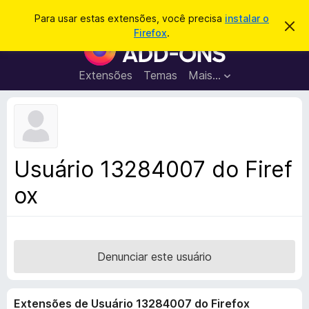
P
Entrar
Para usar estas extensões, você precisa
instalar o
D
e
Firefox
.
e
E
s
s
x
c
q
a
t
Extensões
Temas
Mais…
u
r
e
t
i
a
n
s
r
s
e
a
s
õ
r
t
e
e
Usuário 13284007 do Firef
a
s
v
ox
d
i
s
o
o
N
a
v
Denunciar este usuário
e
g
Extensões de Usuário 13284007 do Firefox
a