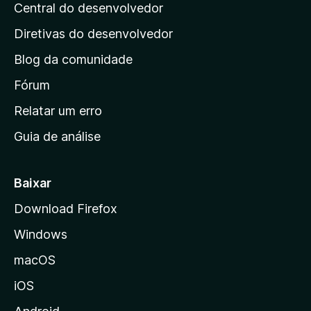
e
Central do desenvolvedor
g
l
s
i
i
Diretivas do desenvolvedor
a
n
ç
Blog da comunidade
a
õ
i
Fórum
e
s
n
Relatar um erro
i
Guia de análise
c
i
a
Baixar
l
Download Firefox
d
Windows
a
M
macOS
o
iOS
z
i