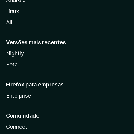
Android
l
Linux
l
All
a
Versões mais recentes
Nightly
Beta
Firefox para empresas
Enterprise
Comunidade
Connect