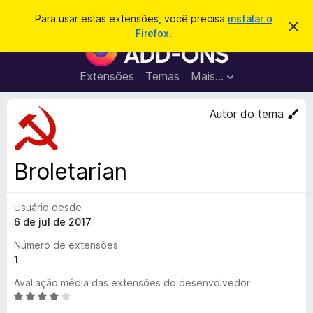
P
Entrar
Para usar estas extensões, você precisa
instalar o
D
e
Firefox
.
e
E
s
s
x
c
q
a
t
Extensões
Temas
Mais…
u
r
e
t
i
a
n
Autor do tema
s
r
s
e
a
s
õ
r
t
e
e
Broletarian
a
s
v
d
i
s
Usuário desde
o
o
6 de jul de 2017
N
a
Número de extensões
v
1
e
Avaliação média das extensões do desenvolvedor
g
A
a
v