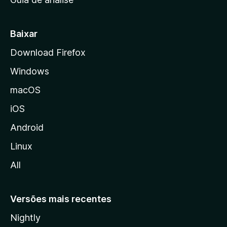
c
i
a
Baixar
l
Download Firefox
d
Windows
a
M
macOS
o
iOS
z
i
Android
l
Linux
l
All
a
Versões mais recentes
Nightly