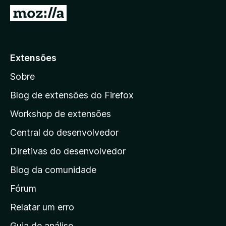
d
I
o
r
r
p
F
a
Extensões
i
r
r
Sobre
a
e
a
f
Blog de extensões do Firefox
o
p
Workshop de extensões
x
á
Central do desenvolvedor
g
i
Diretivas do desenvolvedor
n
Blog da comunidade
a
i
Fórum
n
Relatar um erro
i
Guia de análise