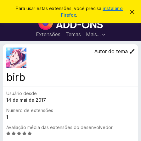
P
Entrar
Para usar estas extensões, você precisa
instalar o
D
e
Firefox
.
e
E
s
s
x
c
q
a
t
Extensões
Temas
Mais…
u
r
e
t
i
a
n
Autor do tema
s
r
s
e
a
s
õ
r
t
e
e
birb
a
s
v
d
i
s
Usuário desde
o
o
14 de mai de 2017
N
a
Número de extensões
v
1
e
Avaliação média das extensões do desenvolvedor
g
A
a
v