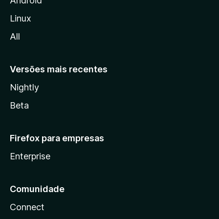
Android
l
Linux
l
All
a
Versões mais recentes
Nightly
Beta
Firefox para empresas
Enterprise
Comunidade
Connect