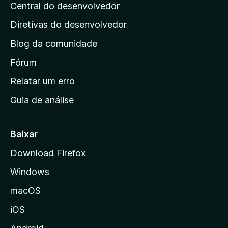
e
Central do desenvolvedor
g
l
s
i
i
Diretivas do desenvolvedor
a
n
ç
Blog da comunidade
a
õ
i
Fórum
e
s
n
Relatar um erro
i
Guia de análise
c
i
a
Baixar
l
Download Firefox
d
Windows
a
M
macOS
o
iOS
z
i