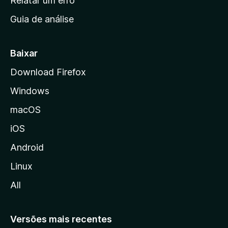
Relatar um erro
i
Guia de análise
c
i
a
Baixar
l
Download Firefox
d
Windows
a
M
macOS
o
iOS
z
i
Android
l
Linux
l
All
a
Versões mais recentes