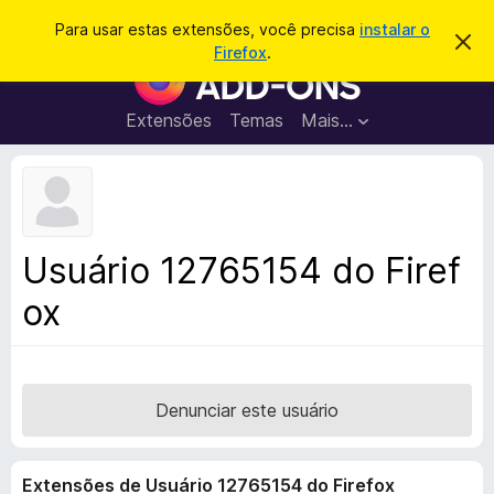
P
Entrar
Para usar estas extensões, você precisa
instalar o
D
e
Firefox
.
e
E
s
s
x
c
q
a
t
Extensões
Temas
Mais…
u
r
e
t
i
a
n
s
r
s
e
a
s
õ
r
t
e
e
Usuário 12765154 do Firef
a
s
v
ox
d
i
s
o
o
N
a
v
Denunciar este usuário
e
g
Extensões de Usuário 12765154 do Firefox
a