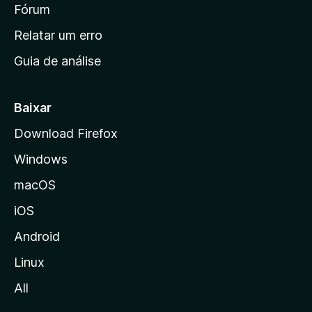
i
Fórum
e
s
n
Relatar um erro
i
Guia de análise
c
i
a
Baixar
l
Download Firefox
d
Windows
a
M
macOS
o
iOS
z
i
Android
l
Linux
l
All
a