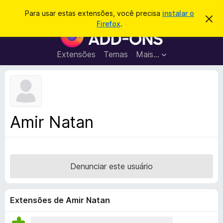
P
Entrar
Para usar estas extensões, você precisa
instalar o
D
e
Firefox
.
e
E
s
s
x
c
q
a
t
Extensões
Temas
Mais…
u
r
e
t
i
a
n
s
r
s
e
a
s
õ
r
t
e
e
Amir Natan
a
s
v
d
i
s
o
o
N
Denunciar este usuário
a
v
e
Extensões de Amir Natan
g
a