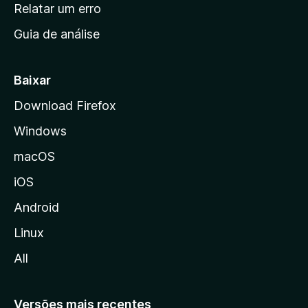
n
Relatar um erro
i
Guia de análise
c
i
a
Baixar
l
Download Firefox
d
Windows
a
M
macOS
o
iOS
z
i
Android
l
Linux
l
All
a
Versões mais recentes