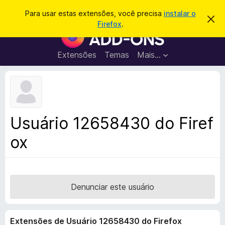
P
Entrar
Para usar estas extensões, você precisa
instalar o
D
e
Firefox
.
e
E
s
s
x
c
q
a
t
Extensões
Temas
Mais…
u
r
e
t
i
a
n
s
r
s
e
a
s
õ
r
t
e
e
Usuário 12658430 do Firef
a
s
v
ox
d
i
s
o
o
N
a
v
Denunciar este usuário
e
g
Extensões de Usuário 12658430 do Firefox
a