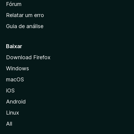
i
Fórum
e
s
n
Relatar um erro
i
Guia de análise
c
i
a
Baixar
l
Download Firefox
d
Windows
a
M
macOS
o
iOS
z
i
Android
l
Linux
l
All
a