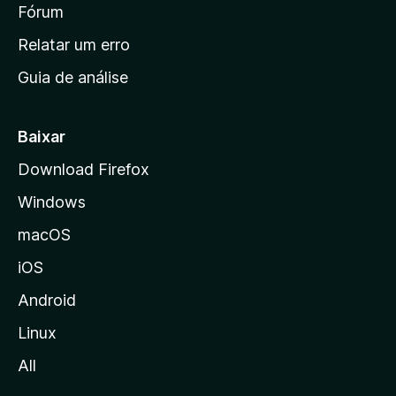
i
Fórum
e
s
n
Relatar um erro
i
Guia de análise
c
i
a
Baixar
l
Download Firefox
d
Windows
a
M
macOS
o
iOS
z
i
Android
l
Linux
l
All
a