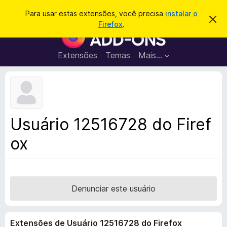
P
Entrar
Para usar estas extensões, você precisa
instalar o
D
e
Firefox
.
e
E
s
s
x
c
q
a
t
Extensões
Temas
Mais…
u
r
e
t
i
a
n
s
r
s
e
a
s
õ
r
t
e
e
Usuário 12516728 do Firef
a
s
v
ox
d
i
s
o
o
N
a
v
Denunciar este usuário
e
g
Extensões de Usuário 12516728 do Firefox
a