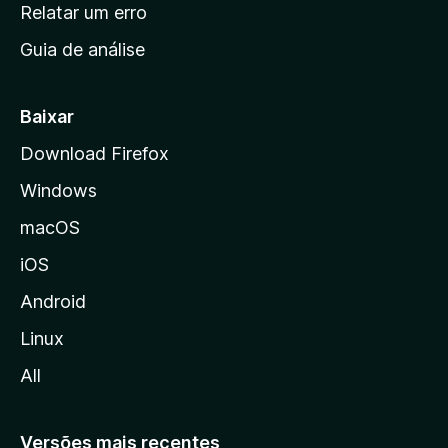
n
Relatar um erro
i
Guia de análise
c
i
a
Baixar
l
Download Firefox
d
Windows
a
M
macOS
o
iOS
z
i
Android
l
Linux
l
All
a
Versões mais recentes