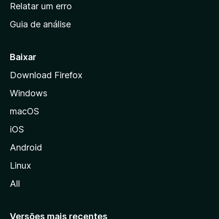
n
Relatar um erro
i
Guia de análise
c
i
a
Baixar
l
Download Firefox
d
Windows
a
M
macOS
o
iOS
z
i
Android
l
Linux
l
All
a
Versões mais recentes