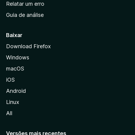
n
Relatar um erro
i
Guia de análise
c
i
a
Baixar
l
Download Firefox
d
Windows
a
M
macOS
o
iOS
z
i
Android
l
Linux
l
All
a
Versões mais recentes