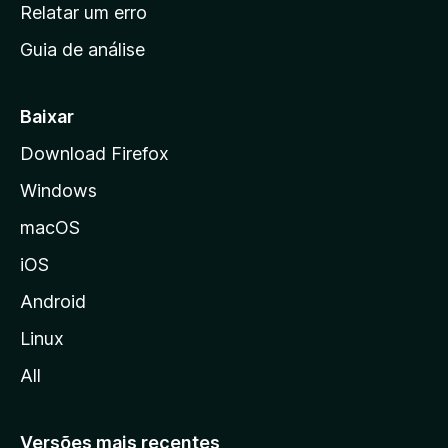
n
Relatar um erro
i
Guia de análise
c
i
a
Baixar
l
Download Firefox
d
Windows
a
M
macOS
o
iOS
z
i
Android
l
Linux
l
All
a
Versões mais recentes