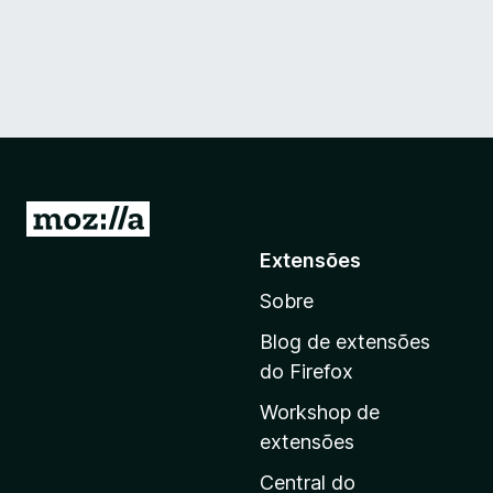
I
r
Extensões
p
Sobre
a
r
Blog de extensões
a
do Firefox
a
Workshop de
p
extensões
á
g
Central do