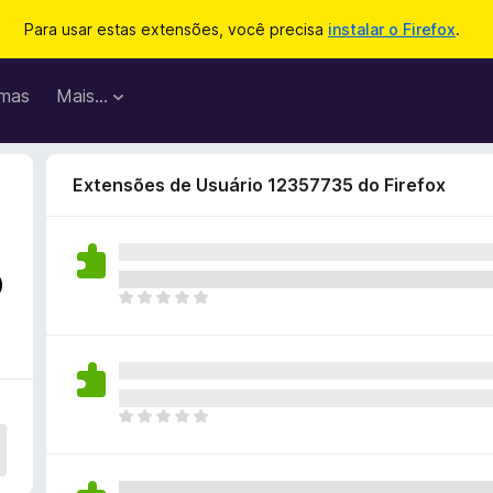
Para usar estas extensões, você precisa
instalar o Firefox
.
mas
Mais…
Extensões de Usuário 12357735 do Firefox
o
A
i
n
d
a
n
A
ã
i
o
n
e
d