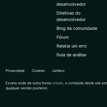
i
desenvolvedor
n
Diretivas do
a
desenvolvedor
i
Blog da comunidade
n
i
Fórum
c
Relatar um erro
i
Guia de análise
a
l
d
Privacidade
Cookies
Jurídico
a
M
Exceto onde de outra forma
notado
, o conteúdo deste site es
o
qualquer versão posterior.
z
i