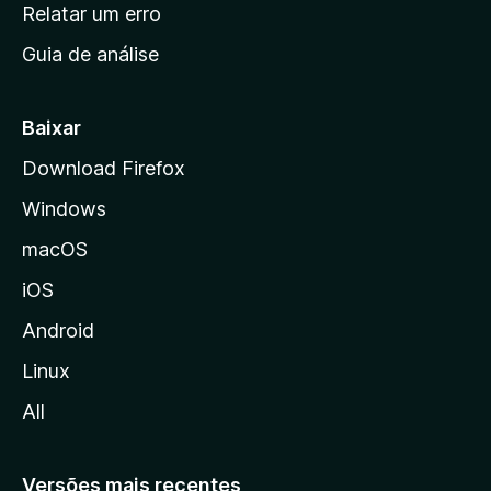
n
Relatar um erro
i
Guia de análise
c
i
a
Baixar
l
Download Firefox
d
Windows
a
M
macOS
o
iOS
z
i
Android
l
Linux
l
All
a
Versões mais recentes