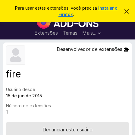
P
Entrar
Para usar estas extensões, você precisa
instalar o
D
e
Firefox
.
e
E
s
s
x
c
q
a
t
Extensões
Temas
Mais…
u
r
e
t
i
a
n
Desenvolvedor de extensões
s
r
s
e
a
s
õ
r
t
e
e
fire
a
s
v
d
i
s
Usuário desde
o
o
15 de jun de 2015
N
a
Número de extensões
v
1
e
g
Denunciar este usuário
a