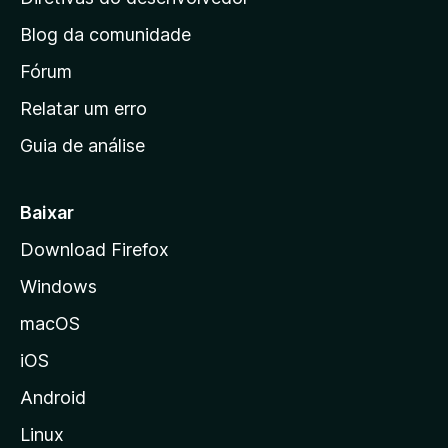
a
n
ç
Blog da comunidade
a
õ
i
Fórum
e
s
n
Relatar um erro
i
Guia de análise
c
i
a
Baixar
l
Download Firefox
d
Windows
a
M
macOS
o
iOS
z
i
Android
l
Linux