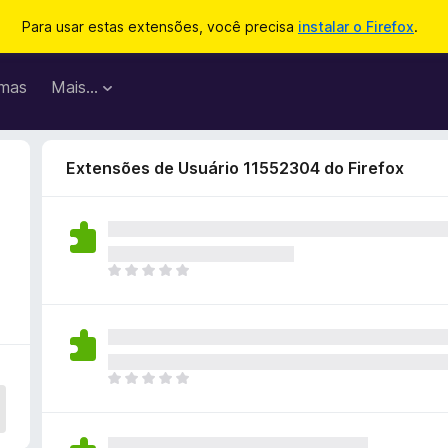
Para usar estas extensões, você precisa
instalar o Firefox
.
mas
Mais…
Extensões de Usuário 11552304 do Firefox
o
A
i
n
d
a
n
A
ã
i
o
n
e
d