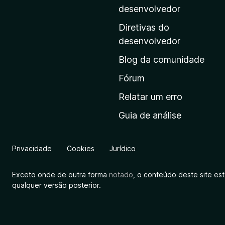
i
desenvolvedor
n
Diretivas do
a
desenvolvedor
i
Blog da comunidade
n
i
Fórum
c
Relatar um erro
i
Guia de análise
a
l
d
Privacidade
Cookies
Jurídico
a
M
Exceto onde de outra forma
notado
, o conteúdo deste site es
o
qualquer versão posterior.
z
i