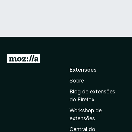
I
r
Extensões
p
Sobre
a
r
Blog de extensões
a
do Firefox
a
Workshop de
p
extensões
á
g
Central do