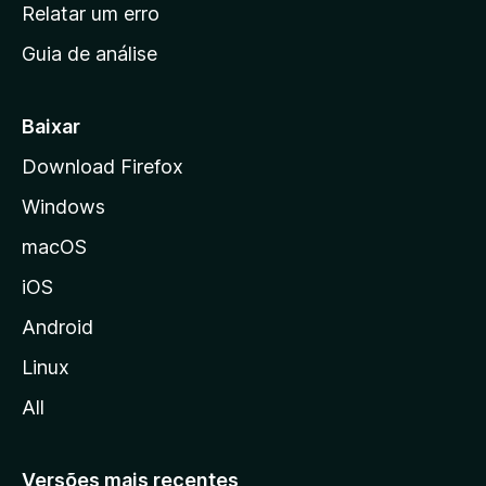
n
Relatar um erro
i
Guia de análise
c
i
a
Baixar
l
Download Firefox
d
Windows
a
M
macOS
o
iOS
z
i
Android
l
Linux
l
All
a
Versões mais recentes