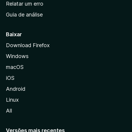
n
Relatar um erro
i
Guia de análise
c
i
a
Baixar
l
Download Firefox
d
Windows
a
M
macOS
o
iOS
z
i
Android
l
Linux
l
All
a
Versões mais recentes