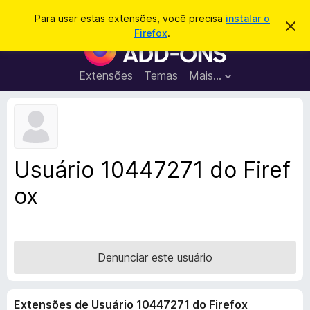
P
Entrar
Para usar estas extensões, você precisa
instalar o
D
e
Firefox
.
e
E
s
s
x
c
q
a
t
Extensões
Temas
Mais…
u
r
e
t
i
a
n
s
r
s
e
a
s
õ
r
t
e
e
Usuário 10447271 do Firef
a
s
v
ox
d
i
s
o
o
N
a
v
Denunciar este usuário
e
g
Extensões de Usuário 10447271 do Firefox
a