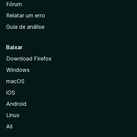
i
Fórum
e
s
n
Relatar um erro
i
Guia de análise
c
i
a
Baixar
l
Download Firefox
d
Windows
a
M
macOS
o
iOS
z
i
Android
l
Linux
l
All
a