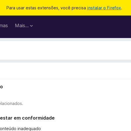
Para usar estas extensões, você precisa
instalar o Firefox
.
mas
Mais…
io
elacionados.
ão estar em conformidade
 conteúdo inadequado