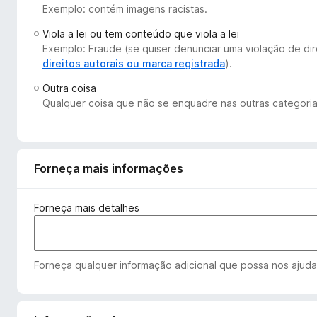
Exemplo: contém imagens racistas.
d
o
Viola a lei ou tem conteúdo que viola a lei
r
Exemplo: Fraude (se quiser denunciar uma violação de dir
F
direitos autorais ou marca registrada
).
i
Outra coisa
r
Qualquer coisa que não se enquadre nas outras categoria
e
f
o
x
Forneça mais informações
Forneça mais detalhes
Forneça qualquer informação adicional que possa nos ajudar