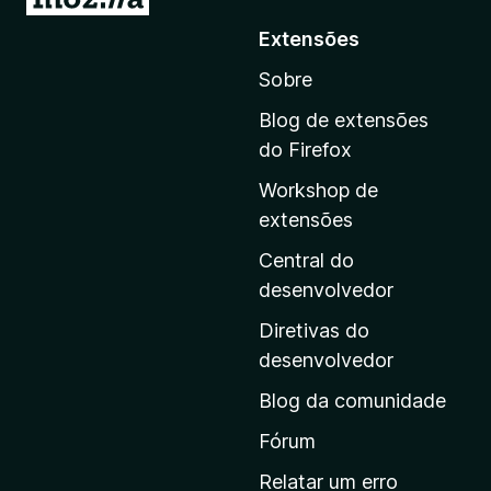
r
Extensões
p
Sobre
a
r
Blog de extensões
a
do Firefox
a
Workshop de
p
extensões
á
g
Central do
i
desenvolvedor
n
Diretivas do
a
desenvolvedor
i
Blog da comunidade
n
i
Fórum
c
Relatar um erro