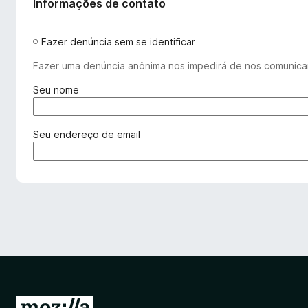
Informações de contato
Fazer denúncia sem se identificar
Fazer uma denúncia anônima nos impedirá de nos comunica
(
Seu nome
o
b
r
(
Seu endereço de email
i
o
g
b
a
r
t
i
ó
g
r
a
i
t
o
ó
)
r
i
o
I
)