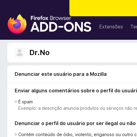
E
x
Extensões
Te
t
e
n
Dr.No
s
õ
e
Denunciar este usuário para a Mozilla
s
d
Enviar alguns comentários sobre o perfil do usuár
o
N
É spam
a
Exemplo: a descrição anuncia produtos ou serviços não r
v
e
Denunciar o perfil do usuário por ser ilegal ou n
g
a
Contém conteúdo de ódio, violento, enganoso ou outro