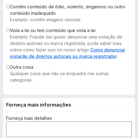
d
Contém conteúdo de ódio, violento, enganoso ou outro
o
conteúdo inadequado
Exemplo: contém imagens racistas.
r
F
Viola a lei ou tem conteúdo que viola a lei
i
Exemplo: Fraude (se quiser denunciar uma violação de
r
direitos autorais ou marca registrada, pode saber mais
e
sobre como fazer isso no nosso artigo
Como denunciar
violação de direitos autorais ou marca registrada
).
f
o
Outra coisa
x
Qualquer coisa que não se enquadre nas outras
categorias.
Forneça mais informações
Forneça mais detalhes