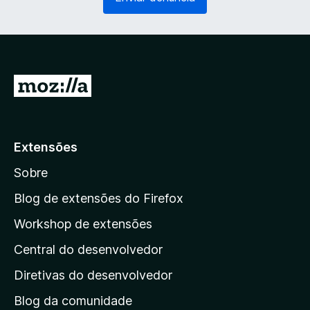
g
r
a
i
t
o
ó
)
r
i
I
o
r
)
p
a
Extensões
r
Sobre
a
a
Blog de extensões do Firefox
p
Workshop de extensões
á
Central do desenvolvedor
g
i
Diretivas do desenvolvedor
n
Blog da comunidade
a