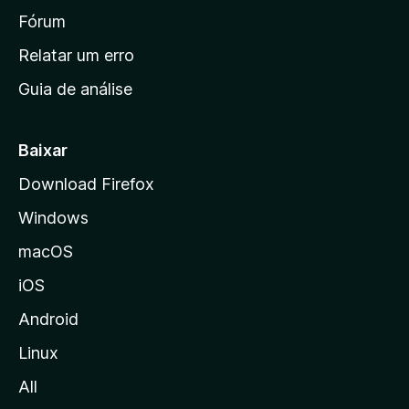
i
Fórum
n
Relatar um erro
i
Guia de análise
c
i
a
Baixar
l
Download Firefox
d
Windows
a
M
macOS
o
iOS
z
i
Android
l
Linux
l
All
a