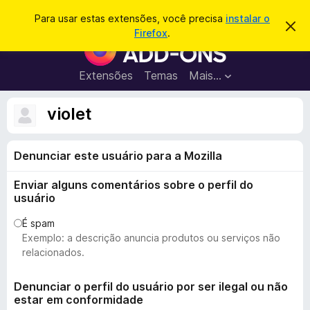
P
Entrar
Para usar estas extensões, você precisa
instalar o
D
e
Firefox
.
e
E
s
s
x
c
q
a
t
Extensões
Temas
Mais…
u
r
e
t
i
a
n
violet
s
r
s
e
a
s
õ
r
t
Denunciar este usuário para a Mozilla
e
e
a
s
v
Enviar alguns comentários sobre o perfil do
d
i
usuário
s
o
o
N
É spam
Exemplo: a descrição anuncia produtos ou serviços não
a
relacionados.
v
e
Denunciar o perfil do usuário por ser ilegal ou não
g
estar em conformidade
a