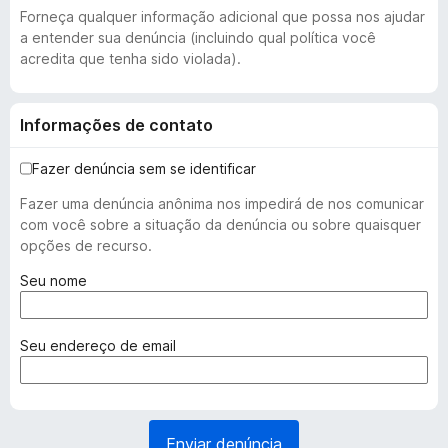
Forneça qualquer informação adicional que possa nos ajudar
a entender sua denúncia (incluindo qual política você
acredita que tenha sido violada).
Informações de contato
Fazer denúncia sem se identificar
Fazer uma denúncia anônima nos impedirá de nos comunicar
com você sobre a situação da denúncia ou sobre quaisquer
opções de recurso.
(
Seu nome
o
b
r
(
Seu endereço de email
i
o
g
b
a
r
t
i
Enviar denúncia
ó