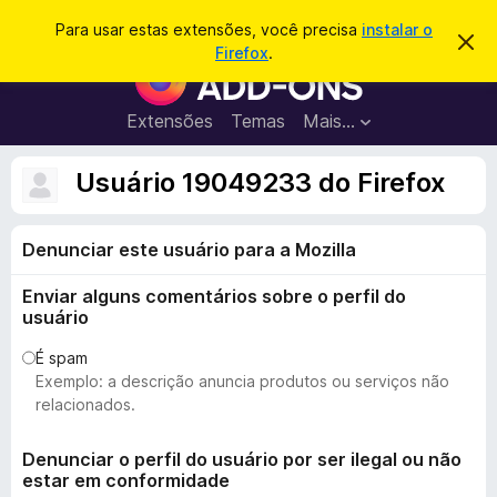
P
Entrar
Para usar estas extensões, você precisa
instalar o
D
e
Firefox
.
e
E
s
s
x
c
q
a
t
Extensões
Temas
Mais…
u
r
e
t
i
a
n
Usuário 19049233 do Firefox
s
r
s
e
a
s
õ
r
t
Denunciar este usuário para a Mozilla
e
e
a
s
v
Enviar alguns comentários sobre o perfil do
d
i
usuário
s
o
o
N
É spam
Exemplo: a descrição anuncia produtos ou serviços não
a
relacionados.
v
e
Denunciar o perfil do usuário por ser ilegal ou não
g
estar em conformidade
a