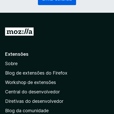
g
r
a
i
t
o
ó
)
r
i
I
o
r
)
p
a
Extensões
r
Sobre
a
a
Blog de extensões do Firefox
p
Workshop de extensões
á
Central do desenvolvedor
g
i
Diretivas do desenvolvedor
n
Blog da comunidade
a