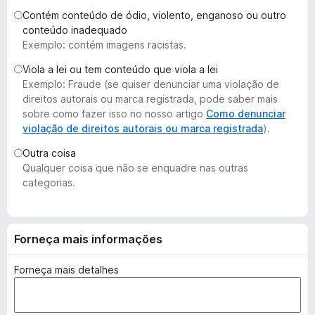
d
Contém conteúdo de ódio, violento, enganoso ou outro
o
conteúdo inadequado
Exemplo: contém imagens racistas.
r
F
Viola a lei ou tem conteúdo que viola a lei
i
Exemplo: Fraude (se quiser denunciar uma violação de
r
direitos autorais ou marca registrada, pode saber mais
e
sobre como fazer isso no nosso artigo
Como denunciar
violação de direitos autorais ou marca registrada
).
f
o
Outra coisa
x
Qualquer coisa que não se enquadre nas outras
categorias.
Forneça mais informações
Forneça mais detalhes