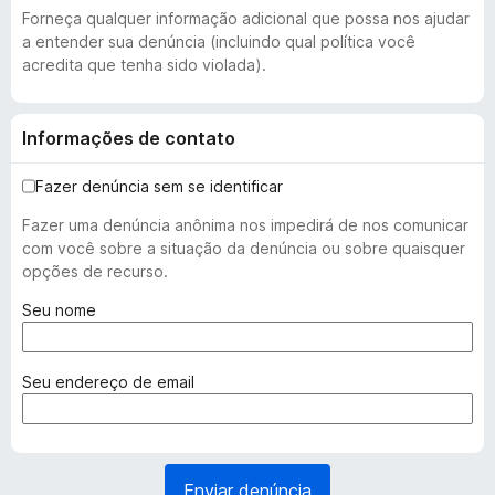
Forneça qualquer informação adicional que possa nos ajudar
a entender sua denúncia (incluindo qual política você
acredita que tenha sido violada).
Informações de contato
Fazer denúncia sem se identificar
Fazer uma denúncia anônima nos impedirá de nos comunicar
com você sobre a situação da denúncia ou sobre quaisquer
opções de recurso.
(
Seu nome
o
b
r
(
Seu endereço de email
i
o
g
b
a
r
t
i
Enviar denúncia
ó