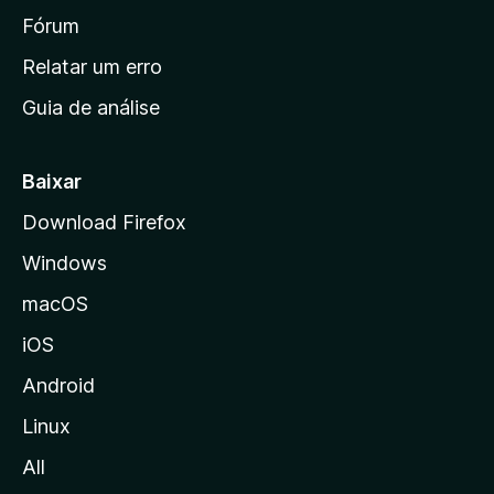
i
Fórum
n
Relatar um erro
i
Guia de análise
c
i
a
Baixar
l
Download Firefox
d
Windows
a
M
macOS
o
iOS
z
i
Android
l
Linux
l
All
a