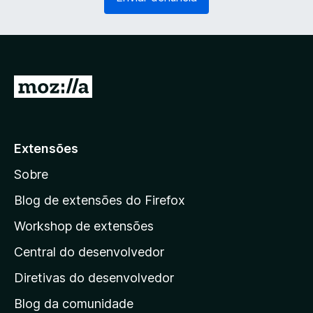
g
r
a
i
t
o
ó
)
r
i
I
o
r
)
p
a
Extensões
r
Sobre
a
a
Blog de extensões do Firefox
p
Workshop de extensões
á
Central do desenvolvedor
g
i
Diretivas do desenvolvedor
n
Blog da comunidade
a