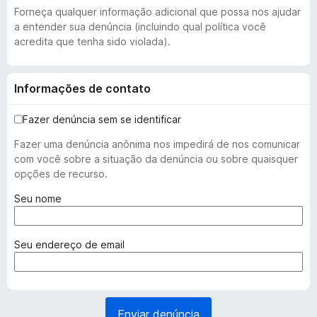
Forneça qualquer informação adicional que possa nos ajudar
a entender sua denúncia (incluindo qual política você
acredita que tenha sido violada).
Informações de contato
Fazer denúncia sem se identificar
Fazer uma denúncia anônima nos impedirá de nos comunicar
com você sobre a situação da denúncia ou sobre quaisquer
opções de recurso.
(
Seu nome
o
b
r
(
Seu endereço de email
i
o
g
b
a
r
t
i
Enviar denúncia
ó