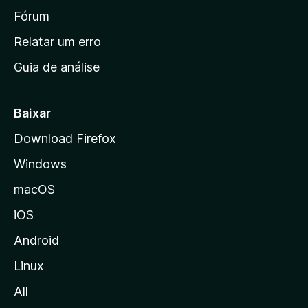
i
Fórum
n
Relatar um erro
i
Guia de análise
c
i
a
Baixar
l
Download Firefox
d
Windows
a
M
macOS
o
iOS
z
i
Android
l
Linux
l
All
a