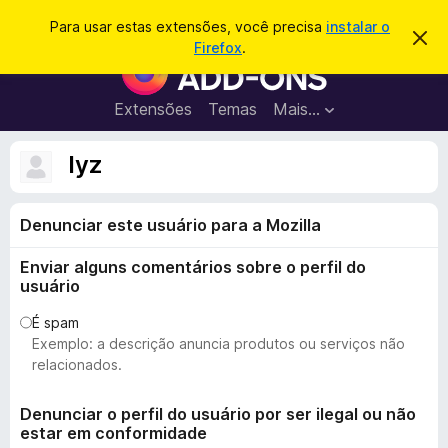
P
Entrar
Para usar estas extensões, você precisa
instalar o
D
e
Firefox
.
e
E
s
s
x
c
q
a
t
Extensões
Temas
Mais…
u
r
e
t
i
a
n
lyz
s
r
s
e
a
s
õ
r
t
Denunciar este usuário para a Mozilla
e
e
a
s
v
Enviar alguns comentários sobre o perfil do
d
i
usuário
s
o
o
N
É spam
Exemplo: a descrição anuncia produtos ou serviços não
a
relacionados.
v
e
Denunciar o perfil do usuário por ser ilegal ou não
g
estar em conformidade
a