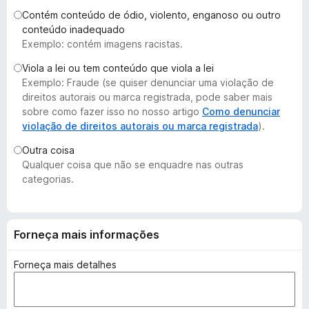
d
Contém conteúdo de ódio, violento, enganoso ou outro
o
conteúdo inadequado
Exemplo: contém imagens racistas.
r
F
Viola a lei ou tem conteúdo que viola a lei
i
Exemplo: Fraude (se quiser denunciar uma violação de
r
direitos autorais ou marca registrada, pode saber mais
e
sobre como fazer isso no nosso artigo
Como denunciar
violação de direitos autorais ou marca registrada
).
f
o
Outra coisa
x
Qualquer coisa que não se enquadre nas outras
categorias.
Forneça mais informações
Forneça mais detalhes