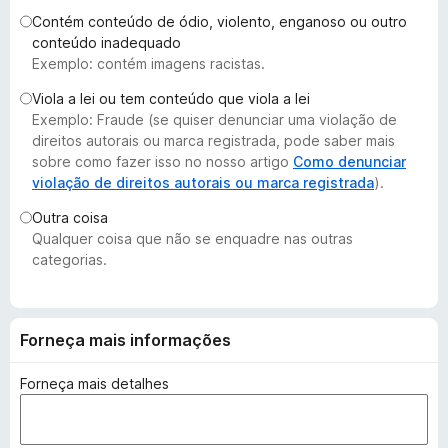
d
Contém conteúdo de ódio, violento, enganoso ou outro
o
conteúdo inadequado
Exemplo: contém imagens racistas.
r
F
Viola a lei ou tem conteúdo que viola a lei
i
Exemplo: Fraude (se quiser denunciar uma violação de
r
direitos autorais ou marca registrada, pode saber mais
e
sobre como fazer isso no nosso artigo
Como denunciar
violação de direitos autorais ou marca registrada
).
f
o
Outra coisa
x
Qualquer coisa que não se enquadre nas outras
categorias.
Forneça mais informações
Forneça mais detalhes