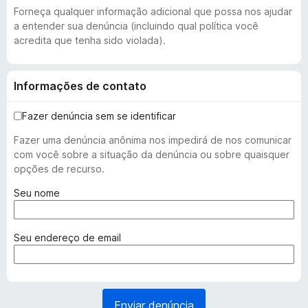
Forneça qualquer informação adicional que possa nos ajudar
a entender sua denúncia (incluindo qual política você
acredita que tenha sido violada).
Informações de contato
Fazer denúncia sem se identificar
Fazer uma denúncia anônima nos impedirá de nos comunicar
com você sobre a situação da denúncia ou sobre quaisquer
opções de recurso.
(
Seu nome
o
b
r
(
Seu endereço de email
i
o
g
b
a
r
t
i
Enviar denúncia
ó