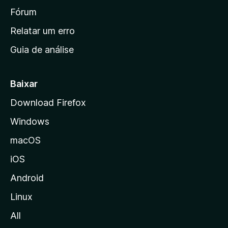
i
Fórum
n
Relatar um erro
i
Guia de análise
c
i
a
Baixar
l
Download Firefox
d
Windows
a
M
macOS
o
iOS
z
i
Android
l
Linux
l
All
a