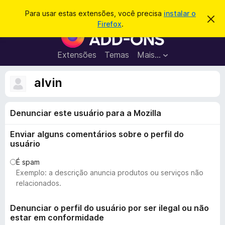
P
Entrar
Para usar estas extensões, você precisa
instalar o
D
e
Firefox
.
e
E
s
s
x
c
q
a
t
Extensões
Temas
Mais…
u
r
e
t
i
a
n
alvin
s
r
s
e
a
s
õ
r
t
Denunciar este usuário para a Mozilla
e
e
a
s
v
Enviar alguns comentários sobre o perfil do
d
i
usuário
s
o
o
N
É spam
Exemplo: a descrição anuncia produtos ou serviços não
a
relacionados.
v
e
Denunciar o perfil do usuário por ser ilegal ou não
g
estar em conformidade
a