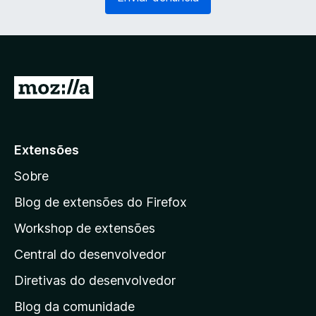
g
r
a
i
t
o
ó
)
r
i
I
o
r
)
p
a
Extensões
r
Sobre
a
a
Blog de extensões do Firefox
p
Workshop de extensões
á
Central do desenvolvedor
g
i
Diretivas do desenvolvedor
n
Blog da comunidade
a