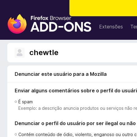
E
x
Extensões
Te
t
e
n
chewtle
s
õ
e
Denunciar este usuário para a Mozilla
s
d
Enviar alguns comentários sobre o perfil do usuár
o
N
É spam
a
Exemplo: a descrição anuncia produtos ou serviços não r
v
e
Denunciar o perfil do usuário por ser ilegal ou n
g
a
Contém conteúdo de ódio, violento, enganoso ou outro