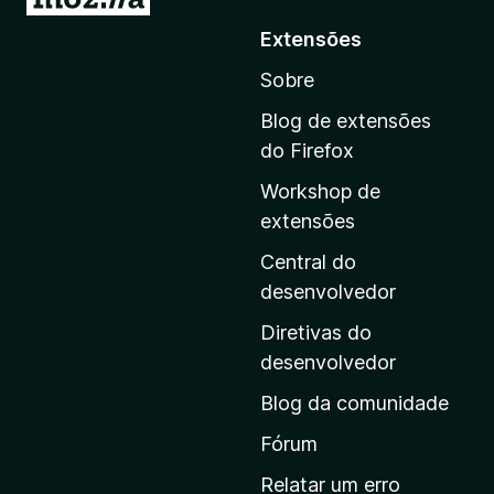
r
Extensões
p
Sobre
a
r
Blog de extensões
a
do Firefox
a
Workshop de
p
extensões
á
g
Central do
i
desenvolvedor
n
Diretivas do
a
desenvolvedor
i
Blog da comunidade
n
i
Fórum
c
Relatar um erro