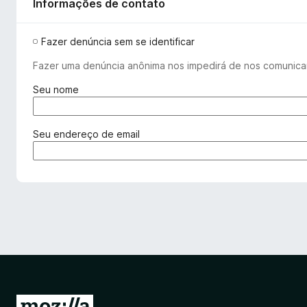
Informações de contato
Fazer denúncia sem se identificar
Fazer uma denúncia anônima nos impedirá de nos comunica
(
Seu nome
o
b
r
(
Seu endereço de email
i
o
g
b
a
r
t
i
ó
g
r
a
i
t
o
ó
)
r
i
o
I
)