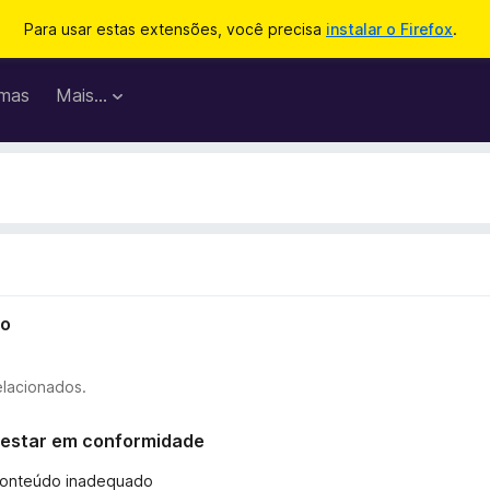
Para usar estas extensões, você precisa
instalar o Firefox
.
mas
Mais…
io
elacionados.
ão estar em conformidade
 conteúdo inadequado