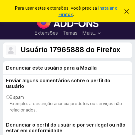
P
Entrar
Para usar estas extensões, você precisa
instalar o
D
e
Firefox
.
e
E
s
s
x
c
q
a
t
Extensões
Temas
Mais…
u
r
e
t
i
a
n
Usuário 17965888 do Firefox
s
r
s
e
a
s
õ
r
t
Denunciar este usuário para a Mozilla
e
e
a
s
v
Enviar alguns comentários sobre o perfil do
d
i
usuário
s
o
o
N
É spam
Exemplo: a descrição anuncia produtos ou serviços não
a
relacionados.
v
e
Denunciar o perfil do usuário por ser ilegal ou não
g
estar em conformidade
a