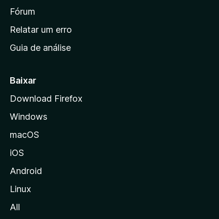
i
Fórum
n
Relatar um erro
i
Guia de análise
c
i
a
Baixar
l
Download Firefox
d
Windows
a
M
macOS
o
iOS
z
i
Android
l
Linux
l
All
a