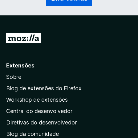
g
r
a
i
t
o
ó
)
r
i
I
o
r
)
p
a
Extensões
r
Sobre
a
a
Blog de extensões do Firefox
p
Workshop de extensões
á
Central do desenvolvedor
g
i
Diretivas do desenvolvedor
n
Blog da comunidade
a