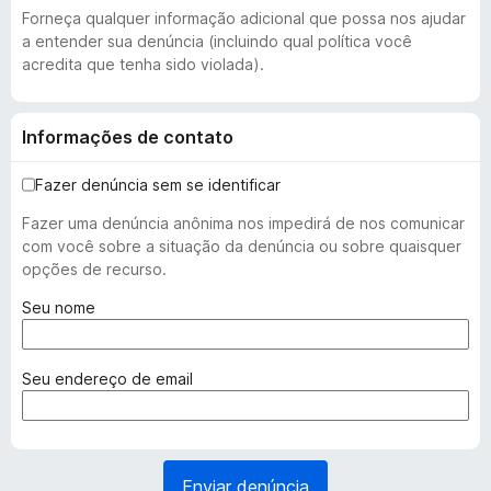
Forneça qualquer informação adicional que possa nos ajudar
a entender sua denúncia (incluindo qual política você
acredita que tenha sido violada).
Informações de contato
Fazer denúncia sem se identificar
Fazer uma denúncia anônima nos impedirá de nos comunicar
com você sobre a situação da denúncia ou sobre quaisquer
opções de recurso.
(
Seu nome
o
b
r
(
Seu endereço de email
i
o
g
b
a
r
t
i
Enviar denúncia
ó