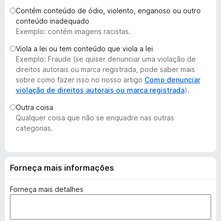
d
Contém conteúdo de ódio, violento, enganoso ou outro
o
conteúdo inadequado
Exemplo: contém imagens racistas.
r
F
Viola a lei ou tem conteúdo que viola a lei
i
Exemplo: Fraude (se quiser denunciar uma violação de
r
direitos autorais ou marca registrada, pode saber mais
e
sobre como fazer isso no nosso artigo
Como denunciar
violação de direitos autorais ou marca registrada
).
f
o
Outra coisa
x
Qualquer coisa que não se enquadre nas outras
categorias.
Forneça mais informações
Forneça mais detalhes