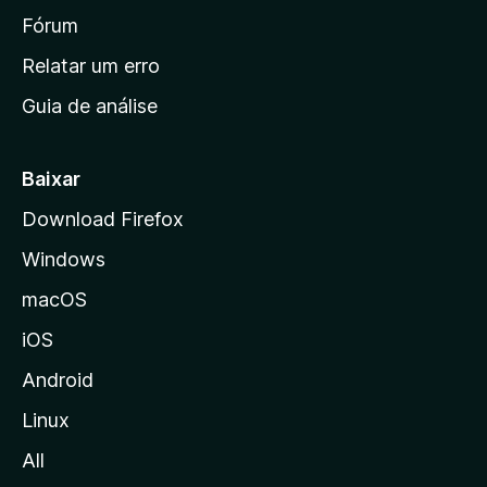
i
Fórum
n
Relatar um erro
i
Guia de análise
c
i
a
Baixar
l
Download Firefox
d
Windows
a
M
macOS
o
iOS
z
i
Android
l
Linux
l
All
a