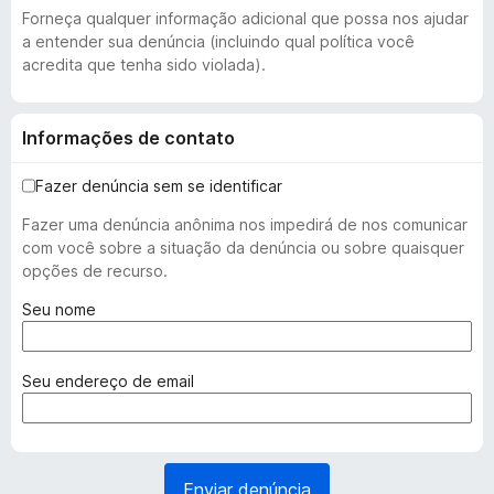
Forneça qualquer informação adicional que possa nos ajudar
a entender sua denúncia (incluindo qual política você
acredita que tenha sido violada).
Informações de contato
Fazer denúncia sem se identificar
Fazer uma denúncia anônima nos impedirá de nos comunicar
com você sobre a situação da denúncia ou sobre quaisquer
opções de recurso.
(
Seu nome
o
b
r
(
Seu endereço de email
i
o
g
b
a
r
t
i
Enviar denúncia
ó