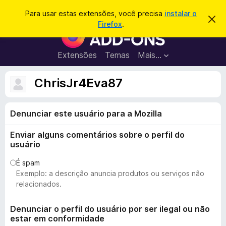
P
Entrar
Para usar estas extensões, você precisa
instalar o
D
e
Firefox
.
e
E
s
s
x
c
q
a
t
Extensões
Temas
Mais…
u
r
e
t
i
a
n
ChrisJr4Eva87
s
r
s
e
a
s
õ
r
t
Denunciar este usuário para a Mozilla
e
e
a
s
v
Enviar alguns comentários sobre o perfil do
d
i
usuário
s
o
o
N
É spam
Exemplo: a descrição anuncia produtos ou serviços não
a
relacionados.
v
e
Denunciar o perfil do usuário por ser ilegal ou não
g
estar em conformidade
a