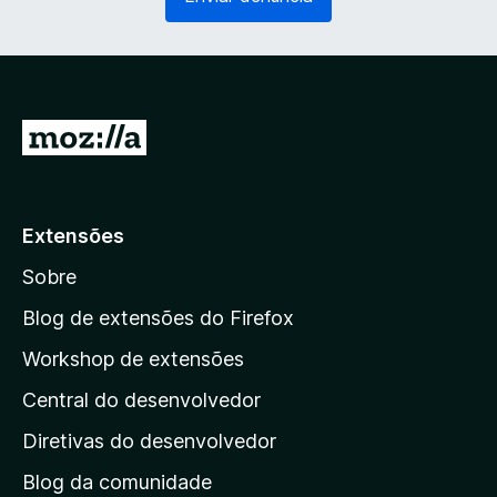
g
r
a
i
t
o
ó
)
r
i
I
o
r
)
p
a
Extensões
r
Sobre
a
a
Blog de extensões do Firefox
p
Workshop de extensões
á
Central do desenvolvedor
g
i
Diretivas do desenvolvedor
n
Blog da comunidade
a