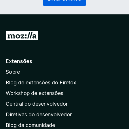
g
r
a
i
t
o
ó
)
r
i
I
o
r
)
p
a
Extensões
r
Sobre
a
a
Blog de extensões do Firefox
p
Workshop de extensões
á
Central do desenvolvedor
g
i
Diretivas do desenvolvedor
n
Blog da comunidade
a