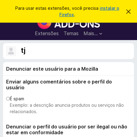
P
Entrar
Para usar estas extensões, você precisa
instalar o
D
e
Firefox
.
e
E
s
s
x
c
q
a
t
Extensões
Temas
Mais…
u
r
e
t
i
a
n
tj
s
r
s
e
a
s
õ
r
t
Denunciar este usuário para a Mozilla
e
e
a
s
v
Enviar alguns comentários sobre o perfil do
d
i
usuário
s
o
o
N
É spam
Exemplo: a descrição anuncia produtos ou serviços não
a
relacionados.
v
e
Denunciar o perfil do usuário por ser ilegal ou não
g
estar em conformidade
a