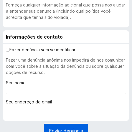
Forneça qualquer informação adicional que possa nos ajudar
a entender sua denúncia (incluindo qual política você
acredita que tenha sido violada).
Informações de contato
Fazer denúncia sem se identificar
Fazer uma denúncia anônima nos impedirá de nos comunicar
com você sobre a situação da denúncia ou sobre quaisquer
opções de recurso.
(
Seu nome
o
b
r
(
Seu endereço de email
i
o
g
b
a
r
t
i
Enviar denúncia
ó