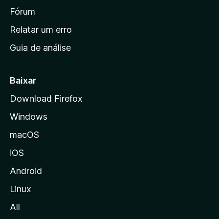
i
Fórum
n
Relatar um erro
i
Guia de análise
c
i
a
Baixar
l
Download Firefox
d
Windows
a
M
macOS
o
iOS
z
i
Android
l
Linux
l
All
a