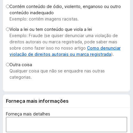
d
Contém conteúdo de ódio, violento, enganoso ou outro
o
conteúdo inadequado
Exemplo: contém imagens racistas.
r
F
Viola a lei ou tem conteúdo que viola a lei
i
Exemplo: Fraude (se quiser denunciar uma violação de
r
direitos autorais ou marca registrada, pode saber mais
e
sobre como fazer isso no nosso artigo
Como denunciar
violação de direitos autorais ou marca registrada
).
f
o
Outra coisa
x
Qualquer coisa que não se enquadre nas outras
categorias.
Forneça mais informações
Forneça mais detalhes