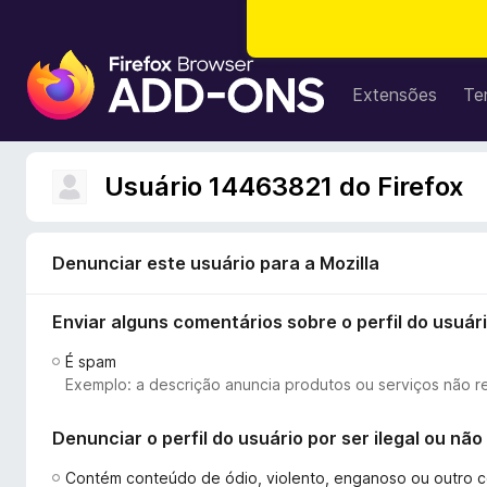
E
x
Extensões
Te
t
e
n
Usuário 14463821 do Firefox
s
õ
e
Denunciar este usuário para a Mozilla
s
d
Enviar alguns comentários sobre o perfil do usuár
o
N
É spam
a
Exemplo: a descrição anuncia produtos ou serviços não r
v
e
Denunciar o perfil do usuário por ser ilegal ou n
g
a
Contém conteúdo de ódio, violento, enganoso ou outro