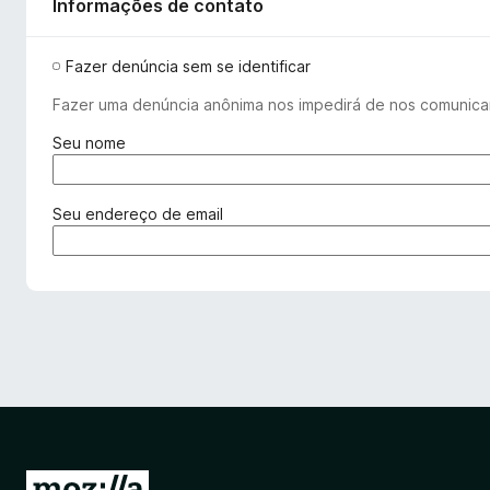
Informações de contato
Fazer denúncia sem se identificar
Fazer uma denúncia anônima nos impedirá de nos comunica
(
Seu nome
o
b
r
(
Seu endereço de email
i
o
g
b
a
r
t
i
ó
g
r
a
i
t
o
ó
)
r
i
o
I
)