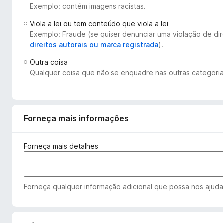
Exemplo: contém imagens racistas.
d
o
Viola a lei ou tem conteúdo que viola a lei
r
Exemplo: Fraude (se quiser denunciar uma violação de dir
F
direitos autorais ou marca registrada
).
i
Outra coisa
r
Qualquer coisa que não se enquadre nas outras categoria
e
f
o
x
Forneça mais informações
Forneça mais detalhes
Forneça qualquer informação adicional que possa nos ajudar