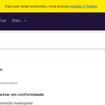
Para usar estas extensões, você precisa
instalar o Firefox
.
mas
Mais…
io
elacionados.
ão estar em conformidade
 conteúdo inadequado