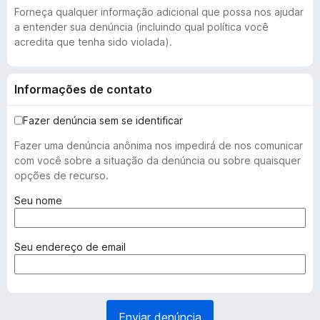
Forneça qualquer informação adicional que possa nos ajudar
a entender sua denúncia (incluindo qual política você
acredita que tenha sido violada).
Informações de contato
Fazer denúncia sem se identificar
Fazer uma denúncia anônima nos impedirá de nos comunicar
com você sobre a situação da denúncia ou sobre quaisquer
opções de recurso.
(
Seu nome
o
b
r
(
Seu endereço de email
i
o
g
b
a
r
t
i
Enviar denúncia
ó