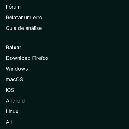
i
Fórum
n
Relatar um erro
i
Guia de análise
c
i
a
Baixar
l
Download Firefox
d
Windows
a
M
macOS
o
iOS
z
i
Android
l
Linux
l
All
a