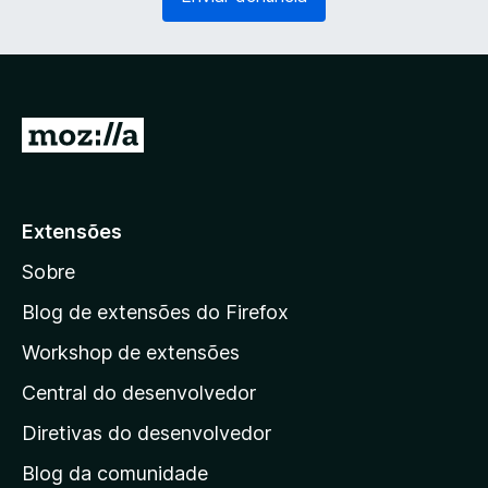
g
r
a
i
t
o
ó
)
r
i
I
o
r
)
p
a
Extensões
r
Sobre
a
a
Blog de extensões do Firefox
p
Workshop de extensões
á
Central do desenvolvedor
g
i
Diretivas do desenvolvedor
n
Blog da comunidade
a