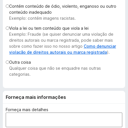
d
Contém conteúdo de ódio, violento, enganoso ou outro
o
conteúdo inadequado
Exemplo: contém imagens racistas.
r
F
Viola a lei ou tem conteúdo que viola a lei
i
Exemplo: Fraude (se quiser denunciar uma violação de
r
direitos autorais ou marca registrada, pode saber mais
e
sobre como fazer isso no nosso artigo
Como denunciar
violação de direitos autorais ou marca registrada
).
f
o
Outra coisa
x
Qualquer coisa que não se enquadre nas outras
categorias.
Forneça mais informações
Forneça mais detalhes