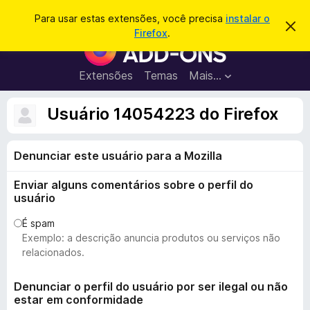
P
Entrar
Para usar estas extensões, você precisa
instalar o
D
e
Firefox
.
e
E
s
s
x
c
q
a
t
Extensões
Temas
Mais…
u
r
e
t
i
a
n
Usuário 14054223 do Firefox
s
r
s
e
a
s
õ
r
t
Denunciar este usuário para a Mozilla
e
e
a
s
v
Enviar alguns comentários sobre o perfil do
d
i
usuário
s
o
o
N
É spam
Exemplo: a descrição anuncia produtos ou serviços não
a
relacionados.
v
e
Denunciar o perfil do usuário por ser ilegal ou não
g
estar em conformidade
a