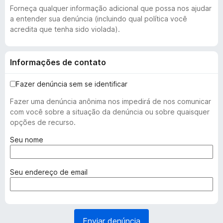
Forneça qualquer informação adicional que possa nos ajudar
a entender sua denúncia (incluindo qual política você
acredita que tenha sido violada).
Informações de contato
Fazer denúncia sem se identificar
Fazer uma denúncia anônima nos impedirá de nos comunicar
com você sobre a situação da denúncia ou sobre quaisquer
opções de recurso.
(
Seu nome
o
b
r
(
Seu endereço de email
i
o
g
b
a
r
t
i
Enviar denúncia
ó