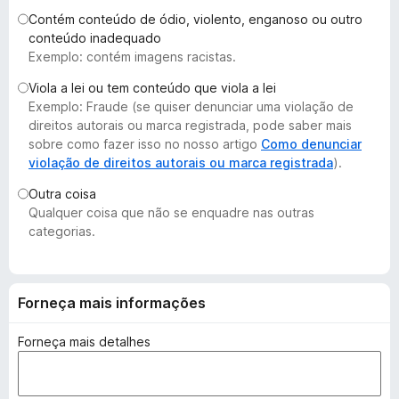
d
Contém conteúdo de ódio, violento, enganoso ou outro
o
conteúdo inadequado
Exemplo: contém imagens racistas.
r
F
Viola a lei ou tem conteúdo que viola a lei
i
Exemplo: Fraude (se quiser denunciar uma violação de
r
direitos autorais ou marca registrada, pode saber mais
e
sobre como fazer isso no nosso artigo
Como denunciar
violação de direitos autorais ou marca registrada
).
f
o
Outra coisa
x
Qualquer coisa que não se enquadre nas outras
categorias.
Forneça mais informações
Forneça mais detalhes