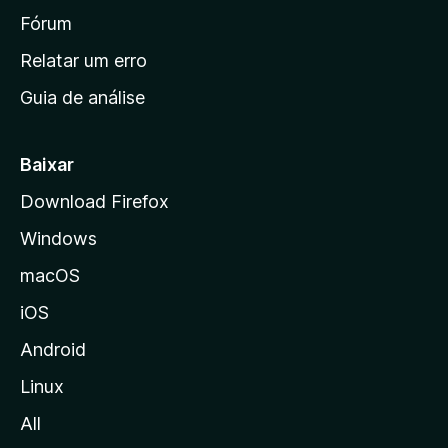
i
Fórum
n
Relatar um erro
i
Guia de análise
c
i
a
Baixar
l
Download Firefox
d
Windows
a
M
macOS
o
iOS
z
i
Android
l
Linux
l
All
a