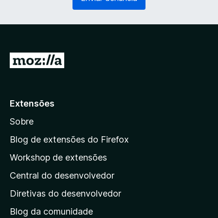
g
r
a
i
t
o
ó
)
r
i
I
o
r
)
p
a
Extensões
r
Sobre
a
a
Blog de extensões do Firefox
p
Workshop de extensões
á
Central do desenvolvedor
g
i
Diretivas do desenvolvedor
n
Blog da comunidade
a