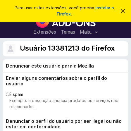
P
Entrar
Para usar estas extensões, você precisa
instalar o
D
e
Firefox
.
e
E
s
s
x
c
q
a
t
Extensões
Temas
Mais…
u
r
e
t
i
a
n
Usuário 13381213 do Firefox
s
r
s
e
a
s
õ
r
t
Denunciar este usuário para a Mozilla
e
e
a
s
v
Enviar alguns comentários sobre o perfil do
d
i
usuário
s
o
o
N
É spam
Exemplo: a descrição anuncia produtos ou serviços não
a
relacionados.
v
e
Denunciar o perfil do usuário por ser ilegal ou não
g
estar em conformidade
a