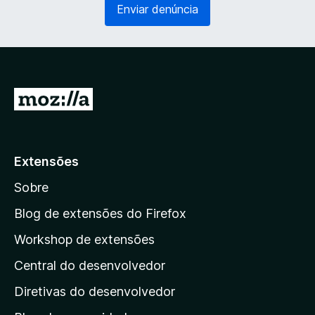
Enviar denúncia
ó
g
r
a
i
t
o
ó
)
r
i
I
o
r
)
p
a
Extensões
r
Sobre
a
a
Blog de extensões do Firefox
p
Workshop de extensões
á
Central do desenvolvedor
g
i
Diretivas do desenvolvedor
n