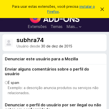
P
Entrar
Para usar estas extensões, você precisa
instalar o
D
e
Firefox
.
e
E
s
s
x
c
q
a
t
Extensões
Temas
Mais…
u
r
e
t
i
a
n
subhra74
s
r
s
e
a
Usuário desde
30 de dez de 2015
s
õ
r
t
e
e
Denunciar este usuário para a Mozilla
a
s
v
d
i
Enviar alguns comentários sobre o perfil do
s
o
usuário
o
N
É spam
a
Exemplo: a descrição anuncia produtos ou serviços não
v
relacionados.
e
g
Denunciar o perfil do usuário por ser ilegal ou não
a