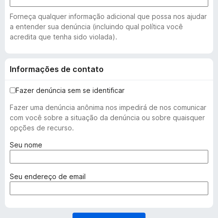
Forneça qualquer informação adicional que possa nos ajudar
a entender sua denúncia (incluindo qual política você
acredita que tenha sido violada).
Informações de contato
Fazer denúncia sem se identificar
Fazer uma denúncia anônima nos impedirá de nos comunicar
com você sobre a situação da denúncia ou sobre quaisquer
opções de recurso.
(
Seu nome
o
b
r
(
Seu endereço de email
i
o
g
b
a
r
t
i