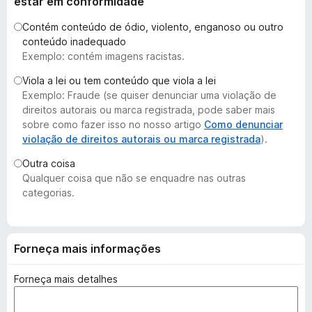
estar em conformidade
d
Contém conteúdo de ódio, violento, enganoso ou outro
o
conteúdo inadequado
r
Exemplo: contém imagens racistas.
F
i
Viola a lei ou tem conteúdo que viola a lei
Exemplo: Fraude (se quiser denunciar uma violação de
r
direitos autorais ou marca registrada, pode saber mais
e
sobre como fazer isso no nosso artigo
Como denunciar
f
violação de direitos autorais ou marca registrada
).
o
x
Outra coisa
Qualquer coisa que não se enquadre nas outras
categorias.
Forneça mais informações
Forneça mais detalhes