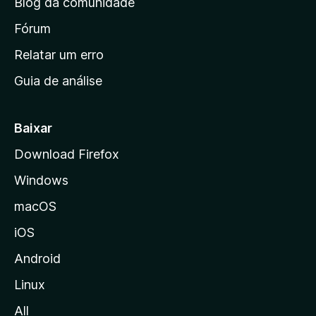
Blog da comunidade
a
i
Fórum
n
Relatar um erro
i
Guia de análise
c
i
a
Baixar
l
Download Firefox
d
Windows
a
M
macOS
o
iOS
z
i
Android
l
Linux
l
All
a