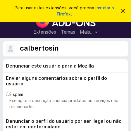
P
Entrar
Para usar estas extensões, você precisa
instalar o
D
e
Firefox
.
e
E
s
s
x
c
q
a
t
Extensões
Temas
Mais…
u
r
e
t
i
a
n
calbertosin
s
r
s
e
a
s
õ
r
t
Denunciar este usuário para a Mozilla
e
e
a
s
v
Enviar alguns comentários sobre o perfil do
d
i
usuário
s
o
o
N
É spam
Exemplo: a descrição anuncia produtos ou serviços não
a
relacionados.
v
e
Denunciar o perfil do usuário por ser ilegal ou não
g
estar em conformidade
a