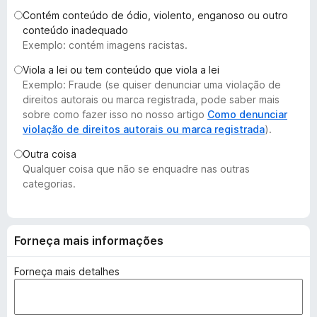
d
Contém conteúdo de ódio, violento, enganoso ou outro
o
conteúdo inadequado
Exemplo: contém imagens racistas.
r
F
Viola a lei ou tem conteúdo que viola a lei
i
Exemplo: Fraude (se quiser denunciar uma violação de
r
direitos autorais ou marca registrada, pode saber mais
e
sobre como fazer isso no nosso artigo
Como denunciar
violação de direitos autorais ou marca registrada
).
f
o
Outra coisa
x
Qualquer coisa que não se enquadre nas outras
categorias.
Forneça mais informações
Forneça mais detalhes