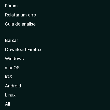
i
Fórum
n
Relatar um erro
i
Guia de análise
c
i
a
Baixar
l
Download Firefox
d
Windows
a
M
macOS
o
iOS
z
i
Android
l
Linux
l
All
a