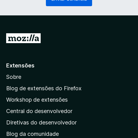
g
r
a
i
t
o
ó
)
r
i
I
o
r
)
p
a
Extensões
r
Sobre
a
a
Blog de extensões do Firefox
p
Workshop de extensões
á
Central do desenvolvedor
g
i
Diretivas do desenvolvedor
n
Blog da comunidade
a