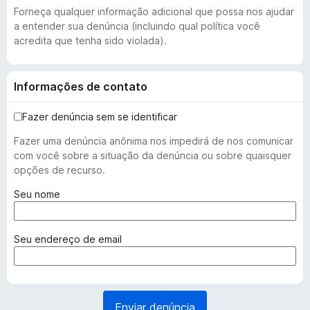
Forneça qualquer informação adicional que possa nos ajudar
a entender sua denúncia (incluindo qual política você
acredita que tenha sido violada).
Informações de contato
Fazer denúncia sem se identificar
Fazer uma denúncia anônima nos impedirá de nos comunicar
com você sobre a situação da denúncia ou sobre quaisquer
opções de recurso.
(
Seu nome
o
b
r
(
Seu endereço de email
i
o
g
b
a
r
t
i
Enviar denúncia
ó