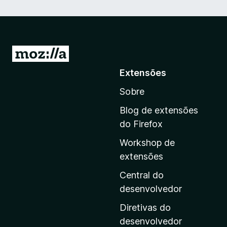
I
r
Extensões
p
Sobre
a
r
Blog de extensões
a
do Firefox
a
Workshop de
p
extensões
á
g
Central do
i
desenvolvedor
n
Diretivas do
a
desenvolvedor