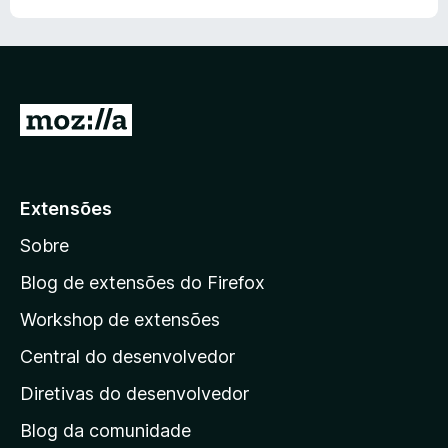
I
r
p
a
Extensões
r
Sobre
a
a
Blog de extensões do Firefox
p
Workshop de extensões
á
Central do desenvolvedor
g
i
Diretivas do desenvolvedor
n
Blog da comunidade
a