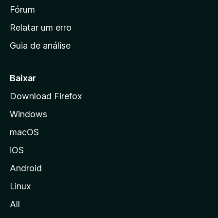
i
Fórum
n
Relatar um erro
i
Guia de análise
c
i
a
Baixar
l
Download Firefox
d
Windows
a
M
macOS
o
iOS
z
i
Android
l
Linux
l
All
a