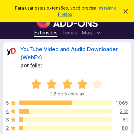
P
Entrar
Para usar estas extensões, você precisa
instalar o
D
e
Firefox
.
e
E
s
s
x
c
q
a
t
Extensões
Temas
Mais…
u
r
e
t
i
a
n
A
YouTube Video and Audio Downloader
s
r
s
e
a
(WebEx)
s
õ
n
r
t
por
feller
e
e
a
s
á
v
d
A
i
s
v
o
l
o
3,8 de 5 estrelas
a
N
l
5
1.065
a
i
i
v
4
212
a
e
s
3
81
d
g
o
2
80
a
e