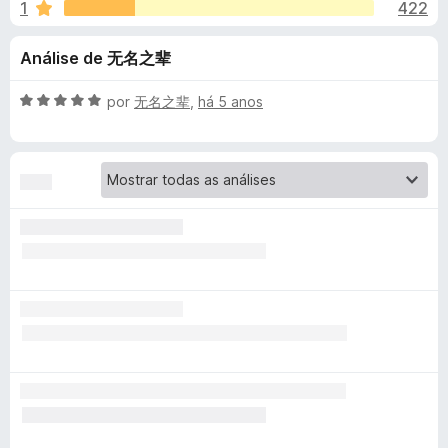
e
1
422
m
d
3
o
s
Análise de 无名之辈
,
r
8
F
d
d
A
por
无名之辈
,
há 5 anos
i
e
v
r
e
5
a
e
l
i
f
Y
a
o
d
x
o
o
e
u
m
5
d
T
e
5
u
b