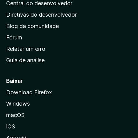
Central do desenvolvedor
g
i
Diretivas do desenvolvedor
n
Blog da comunidade
a
i
Fórum
n
Relatar um erro
i
Guia de análise
c
i
a
Baixar
l
Download Firefox
d
Windows
a
M
macOS
o
iOS
z
i
Android