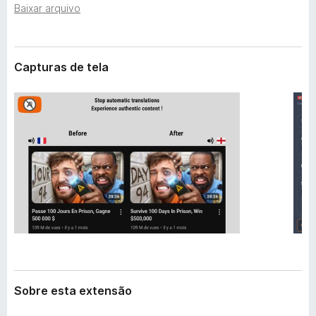
e
Baixar arquivo
d
n
o
s
r
ã
o
F
Capturas de tela
i
r
e
f
o
x
Sobre esta extensão