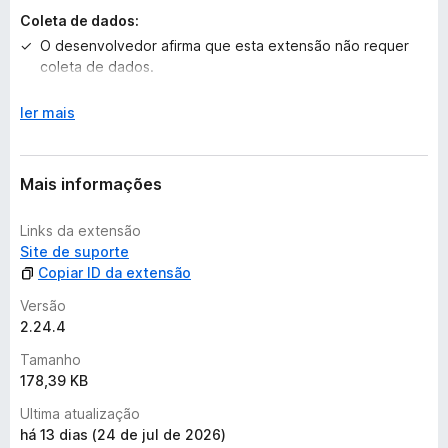
Coleta de dados:
O desenvolvedor afirma que esta extensão não requer
coleta de dados.
E
Saiba mais
ler mais
x
p
a
Mais informações
n
d
Links da extensão
i
Site de suporte
r
Copiar ID da extensão
p
a
Versão
r
2.24.4
a
Tamanho
178,39 KB
Ultima atualização
há 13 dias (24 de jul de 2026)