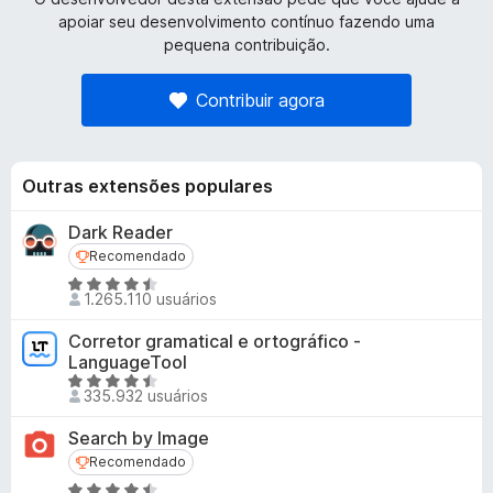
apoiar seu desenvolvimento contínuo fazendo uma
pequena contribuição.
Contribuir agora
Outras extensões populares
Dark Reader
Recomendado
Recomendado
A
1.265.110 usuários
v
a
Corretor gramatical e ortográfico -
l
LanguageTool
i
A
335.932 usuários
a
v
d
a
Search by Image
o
l
Recomendado
Recomendado
e
i
A