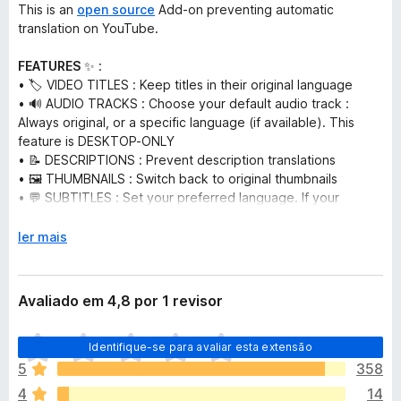
This is an
open source
Add-on preventing automatic
translation on YouTube.
FEATURES
✨ :
• 🏷️
VIDEO TITLES
: Keep titles in their original language
• 🔊
AUDIO TRACKS
: Choose your default audio track :
Always original, or a specific language (if available). This
feature is DESKTOP-ONLY
• 📝
DESCRIPTIONS
: Prevent description translations
• 🖼️
THUMBNAILS
: Switch back to original thumbnails
• 💬
SUBTITLES
: Set your preferred language. If your
language is not available, subtitles are disabled
E
ler mais
🙏 💌 This Add-On is free to use so it can remain accessible
x
to everyone but if you find it valuable, and if you can afford
p
it, you can support its development with a pay-what-you-
a
Avaliado em 4,8 por 1 revisor
want contribution on
KO-FI
n
d
A
🔒 Privacy guaranteed: No tracking, no data collection, no
Identifique-se para avaliar esta extensão
i
i
sneaky stuff. The add-on only does its job and minds its own
r
5
358
n
business.
p
4
14
d