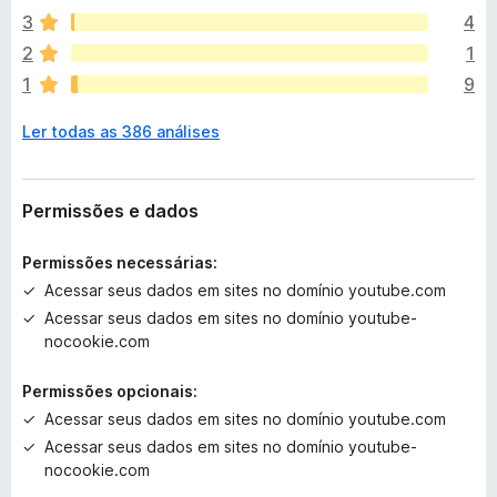
🛠️ You can find the source code
here
a
a
3
4
r
n
Also available on
Chrome Web Store
for Chromium
a
2
1
ã
browsers.
1
9
o
e
Want to report an issue or suggest a feature? You can do it
Ler todas as 386 análises
x
here
i
s
This add-on is not affiliated with YouTube™ or Google™.
t
Permissões e dados
e
m
Permissões necessárias:
a
Acessar seus dados em sites no domínio youtube.com
v
Acessar seus dados em sites no domínio youtube-
a
nocookie.com
l
i
Permissões opcionais:
a
ç
Acessar seus dados em sites no domínio youtube.com
õ
Acessar seus dados em sites no domínio youtube-
e
nocookie.com
s