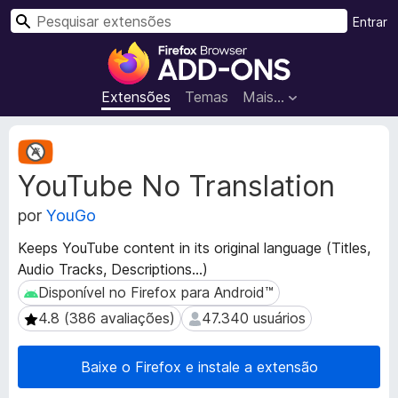
P
Entrar
e
E
s
x
q
t
Extensões
Temas
Mais…
u
e
i
n
M
s
s
e
a
YouTube No Translation
t
õ
r
a
e
por
YouGo
d
s
a
d
Keeps YouTube content in its original language (Titles,
d
o
Audio Tracks, Descriptions...)
o
N
s
Disponível no Firefox para Android™
Disponível no Firefox para Android™
a
d
4.8 (386 avaliações)
47.340 usuários
4.8 (386 avaliações)
47.340 usuários
a
v
e
e
x
Baixe o Firefox e instale a extensão
g
t
a