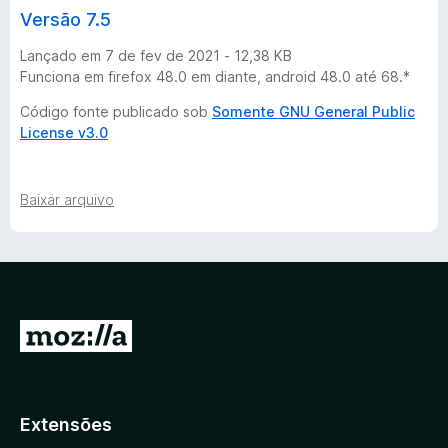
d
Versão 7.5
e
Lançado em 7 de fev de 2021 - 12,38 KB
Funciona em firefox 48.0 em diante, android 48.0 até 68.*
r
Código fonte publicado sob
Somente GNU General Public
License v3.0
-
5
Baixar arquivo
v
e
I
r
r
s
p
a
Extensões
õ
r