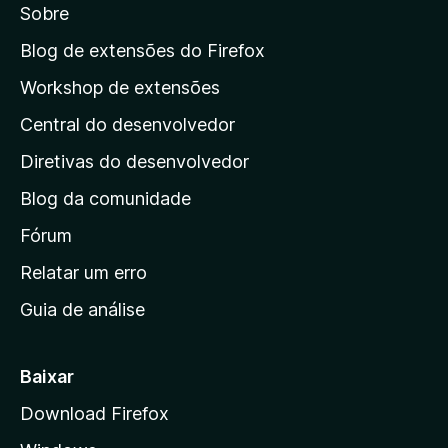
Sobre
a
e
a
Blog de extensões do Firefox
p
s
Workshop de extensões
á
Central do desenvolvedor
g
i
Diretivas do desenvolvedor
n
Blog da comunidade
a
i
Fórum
n
Relatar um erro
i
Guia de análise
c
i
a
Baixar
l
Download Firefox
d