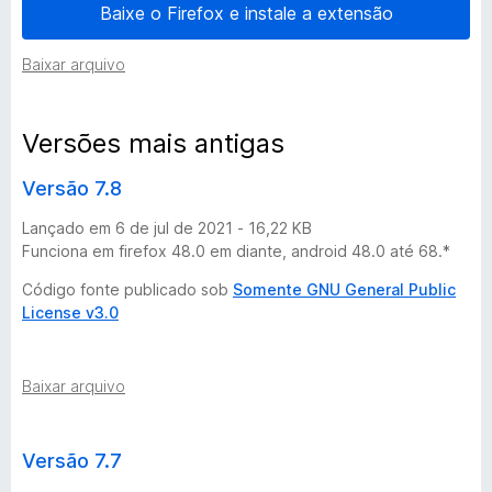
Baixe o Firefox e instale a extensão
e
Baixar arquivo
s
Versões mais antigas
d
Versão 7.8
o
Lançado em 6 de jul de 2021 - 16,22 KB
Y
Funciona em firefox 48.0 em diante, android 48.0 até 68.*
Código fonte publicado sob
Somente GNU General Public
o
License v3.0
u
Baixar arquivo
t
u
Versão 7.7