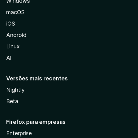
Windows
a
M
macOS
o
iOS
z
i
Android
l
Linux
l
All
a
Versões mais recentes
Nightly
Beta
Firefox para empresas
Enterprise