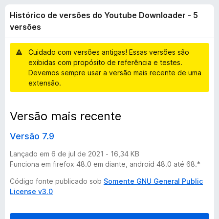
i
2
d
Histórico de versões do Youtube Downloader - 5
,
o
c
8
versões
r
d
F
o
e
Cuidado com versões antigas! Essas versões são
i
5
exibidas com propósito de referência e testes.
r
d
Devemos sempre usar a versão mais recente de uma
e
extensão.
f
e
o
Versão mais recente
x
v
Versão 7.9
e
Lançado em 6 de jul de 2021 - 16,34 KB
r
Funciona em firefox 48.0 em diante, android 48.0 até 68.*
Código fonte publicado sob
Somente GNU General Public
s
License v3.0
õ