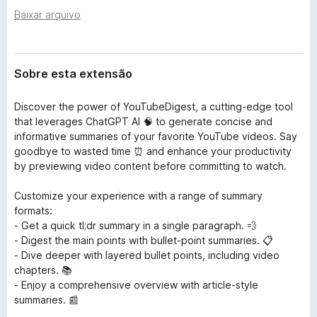
e
d
Baixar arquivo
n
o
s
r
ã
o
F
Sobre esta extensão
i
r
Discover the power of YouTubeDigest, a cutting-edge tool
e
that leverages ChatGPT AI 🧠 to generate concise and
f
informative summaries of your favorite YouTube videos. Say
o
goodbye to wasted time ⏰ and enhance your productivity
x
by previewing video content before committing to watch.
Customize your experience with a range of summary
formats:
- Get a quick tl;dr summary in a single paragraph. 💨
- Digest the main points with bullet-point summaries. 📋
- Dive deeper with layered bullet points, including video
chapters. 📚
- Enjoy a comprehensive overview with article-style
summaries. 📰