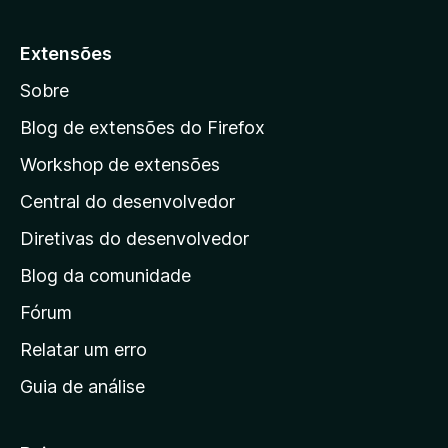
p
a
Extensões
r
Sobre
a
a
Blog de extensões do Firefox
p
Workshop de extensões
á
Central do desenvolvedor
g
i
Diretivas do desenvolvedor
n
Blog da comunidade
a
i
Fórum
n
Relatar um erro
i
Guia de análise
c
i
a