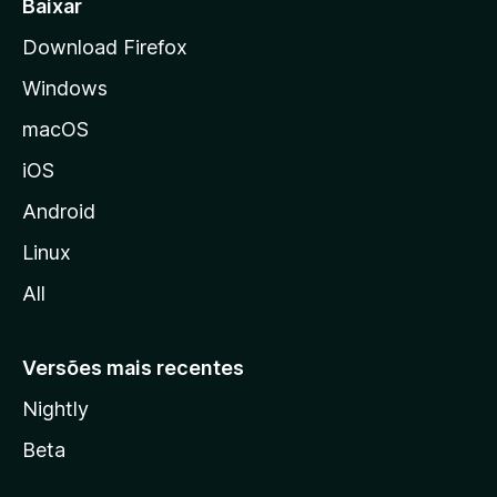
Baixar
l
Download Firefox
d
Windows
a
M
macOS
o
iOS
z
i
Android
l
Linux
l
All
a
Versões mais recentes
Nightly
Beta