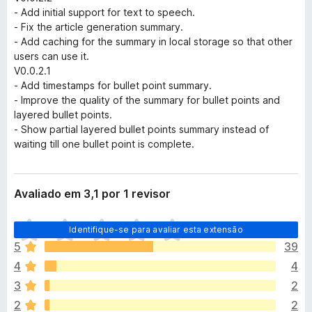
- Add initial support for text to speech.
- Fix the article generation summary.
- Add caching for the summary in local storage so that other
users can use it.
V0.0.2.1
- Add timestamps for bullet point summary.
- Improve the quality of the summary for bullet points and
layered bullet points.
- Show partial layered bullet points summary instead of
waiting till one bullet point is complete.
Avaliado em 3,1 por 1 revisor
A
Identifique-se para avaliar esta extensão
i
5
39
n
4
4
d
a
3
2
n
2
2