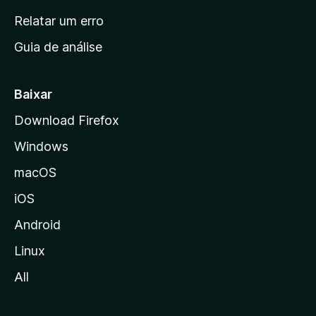
n
Relatar um erro
i
Guia de análise
c
i
a
Baixar
l
Download Firefox
d
Windows
a
M
macOS
o
iOS
z
i
Android
l
Linux
l
All
a