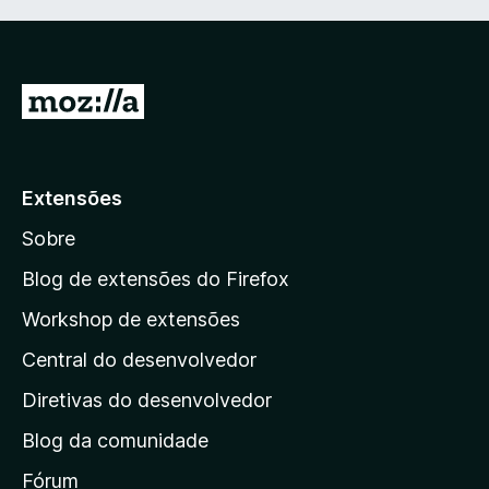
I
r
p
a
Extensões
r
Sobre
a
a
Blog de extensões do Firefox
p
Workshop de extensões
á
Central do desenvolvedor
g
i
Diretivas do desenvolvedor
n
Blog da comunidade
a
i
Fórum