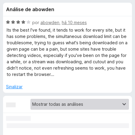
e
4
d
Análise de abowden
,
o
s
3
r
d
A
por
abowden
,
há 10 meses
F
d
e
v
Its the best I've found, it tends to work for every site, but it
i
5
a
has some problems, the simultaneous download limit can be
l
r
troublesome, trying to guess what's being downloaded on a
e
i
e
given page can be a pain, but some sites have trouble
a
detecting videos, especially if you've been on the page for
f
V
d
a while, or a stream was downloading, and cutout and you
o
o
didn't notice, not even refreshing seems to work, you have
x
i
e
to restart the browser...
m
4
d
Sinalizar
d
e
e
5
o
D