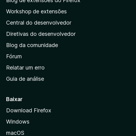
Blog de extensões do Firefox
p
Workshop de extensões
á
Central do desenvolvedor
g
i
Diretivas do desenvolvedor
n
Blog da comunidade
a
i
Fórum
n
Relatar um erro
i
Guia de análise
c
i
a
Baixar
l
Download Firefox
d
Windows
a
M
macOS