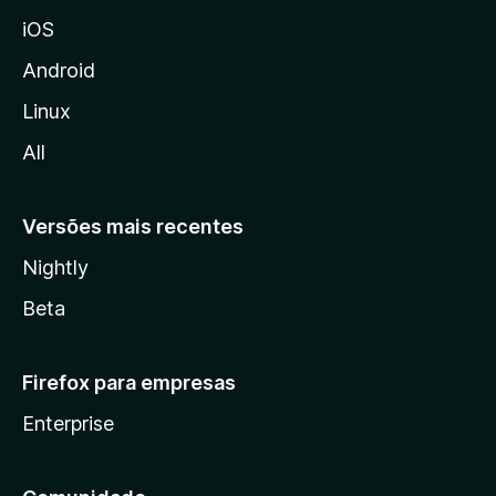
o
iOS
z
i
Android
l
Linux
l
All
a
Versões mais recentes
Nightly
Beta
Firefox para empresas
Enterprise