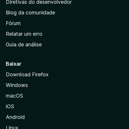
Diretivas do desenvolvedor
n
Blog da comunidade
a
i
Fórum
n
Relatar um erro
i
Guia de análise
c
i
a
Baixar
l
Download Firefox
d
Windows
a
M
macOS
o
iOS
z
i
Android
l
Linux