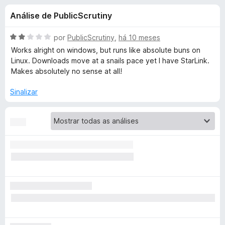
e
4
d
Análise de PublicScrutiny
,
o
s
3
r
d
A
por
PublicScrutiny
,
há 10 meses
F
d
e
v
Works alright on windows, but runs like absolute buns on
i
5
a
Linux. Downloads move at a snails pace yet I have StarLink.
l
r
Makes absolutely no sense at all!
e
i
e
a
Sinalizar
f
V
d
o
o
x
i
e
m
2
d
d
e
e
5
o
D