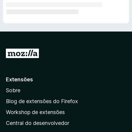
I
r
p
a
Extensões
r
Sobre
a
a
Blog de extensões do Firefox
p
Workshop de extensões
á
Central do desenvolvedor
g
i